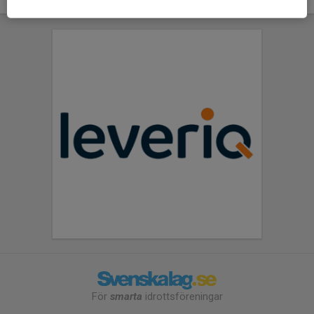
För
smarta
idrottsföreningar