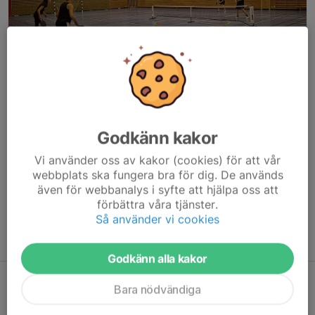
Vad
: Pickleballträning och spel
Vem
: För alla med och utan racketvana
Var
: Idrottshallen i Äspered
Godkänn kakor
När
: Söndagar
2025/2026 vårtermin vecka 1-23
Vi använder oss av kakor (cookies) för att vår
webbplats ska fungera bra för dig. De används
Tid
: 17.00-19.00 (vecka 1-19) 18.00-20.00 (vecka 20-23)
även för webbanalys i syfte att hjälpa oss att
förbättra våra tjänster.
Välkomna!
Så använder vi cookies
Ledare
: Maria, Anette och Peter
Godkänn alla kakor
Bara nödvändiga