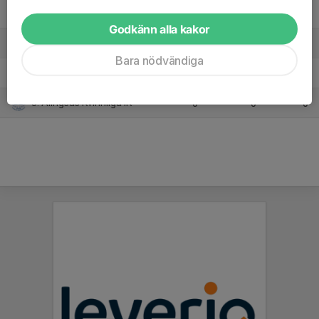
2. Äspereds IF
3
3
6
Godkänn alla kakor
3. Marbäcks IF
3
-8
3
Bara nödvändiga
4. Hillared/Sexdrega
3
-6
0
5. Alingsås Kvinnliga IK
0
0
0