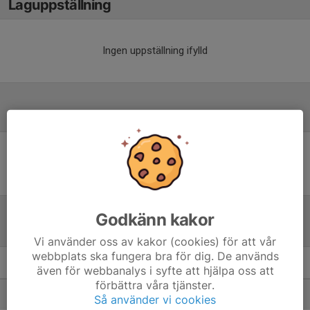
Laguppställning
Ingen uppställning ifylld
Referat
Inget referat skrivet
Godkänn kakor
Tabell
Vi använder oss av kakor (cookies) för att vår
webbplats ska fungera bra för dig. De används
Damer, F30 Motion Borås
M
+/-
P
även för webbanalys i syfte att hjälpa oss att
förbättra våra tjänster.
1. Gånghester/Målsryd F30
3
11
9
Så använder vi cookies