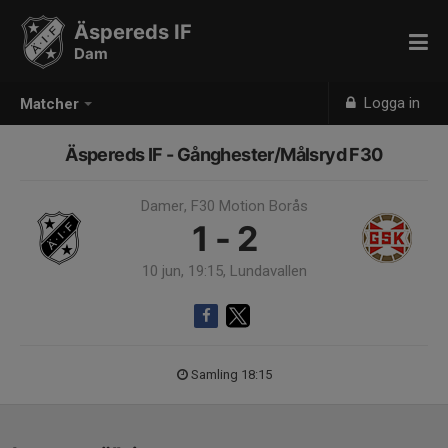
Äspereds IF
Dam
Logga in
Matcher
Äspereds IF - Gånghester/Målsryd F30
Damer, F30 Motion Borås
1 - 2
10 jun, 19:15, Lundavallen
Samling 18:15