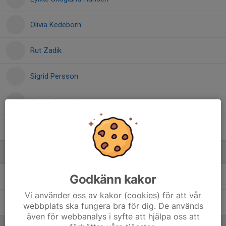
Olivia Kedeborn
Rut Zadik
Sigrid Persson
Stella Skarin Larsson
Stina Wass
Ledare
Godkänn kakor
Daniel Larsson
Ledare
Vi använder oss av kakor (cookies) för att vår
Hampus Floberg
Tränare
webbplats ska fungera bra för dig. De används
även för webbanalys i syfte att hjälpa oss att