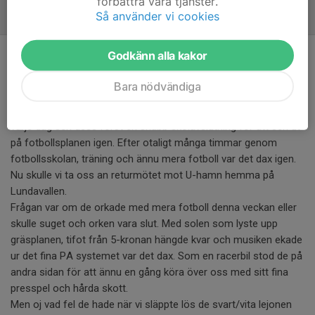
förbättra våra tjänster.
Så använder vi cookies
Referat
Matchen mot de blåsvarta
Godkänn alla kakor
18 jun, 22:34
Bara nödvändiga
Efter förra veckans fina match mot grönahög slutade med
oavgjort och vår första fina poäng. Poängfirandet har pågått
varje dag sen dess först en snabb skolavslutning för att sen ut
på fotbollsplanen igen. Efter otaligt många timmar genom
fotbollsskolan, träning och ännu mera fotboll var det dax igen.
Nu skulle vi ta oss an returmötet mot U-hamn hemma på
Lundavallen.
Frågan var om de orkade med mera fotboll denna veckan eller
skulle suget och orken vara slut. Med solen som lyste upp
gräsplanen, tifot från 5-kronan hängde kvar och musiken ekade
ur det fina PA systemet var det dax. Som en racerbil stod de på
andra sidan för att ännu en gång köra över oss med sitt fina
presspel och hårda skott.
Men oj vad fel de hade när vi släppte lös de svart/vita lejonen