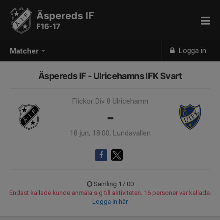
Äspereds IF
F16-17
Logga in
Matcher
Äspereds IF - Ulricehamns IFK Svart
Flickor Div 8 Ulricehamn
-
18 jun, 18:00, Lundavallen
Samling 17:00
Endast kallade kunde anmäla sig till aktiviteten. 16 personer var kallade.
Logga in här