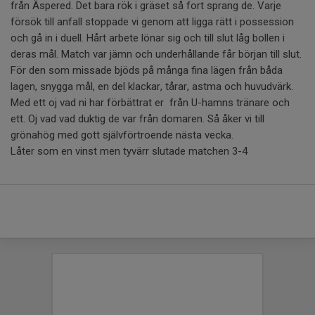
från Äspered. Det bara rök i gräset så fort sprang de. Varje
försök till anfall stoppade vi genom att ligga rätt i possession
och gå in i duell. Hårt arbete lönar sig och till slut låg bollen i
deras mål. Match var jämn och underhållande får början till slut.
För den som missade bjöds på många fina lägen från båda
lagen, snygga mål, en del klackar, tårar, astma och huvudvärk.
Med ett oj vad ni har förbättrat er från U-hamns tränare och
ett. Oj vad vad duktig de var från domaren. Så åker vi till
grönahög med gott självförtroende nästa vecka.
Låter som en vinst men tyvärr slutade matchen 3-4