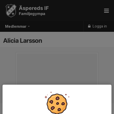
Äspereds IF
Familjegympa
Logga in
Medlemmar
Alicia Larsson
Titel
Tränare