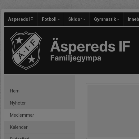
Äspereds IF
Fotboll
Skidor
Gymnastik
Inne
Äspereds IF
Familjegympa
Hem
Nyheter
Medlemmar
Kalender