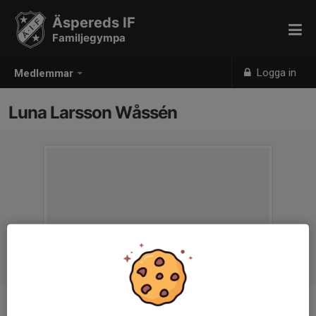
Äspereds IF
Familjegympa
Logga in
Medlemmar
Luna Larsson Wåssén
Ålder
2 år