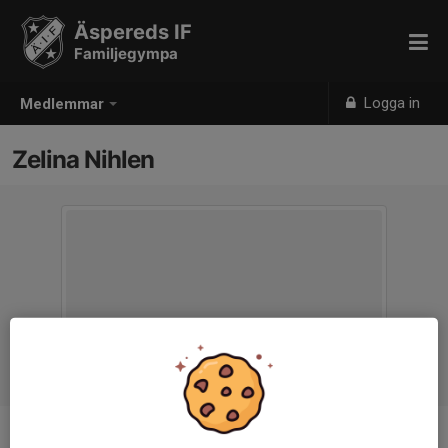
Äspereds IF
Familjegympa
Logga in
Medlemmar
Zelina Nihlen
Ålder
5 år