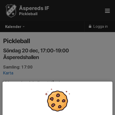
Äspereds IF
Pickleball
Logga in
Kalender
Pickleball
Söndag 20 dec, 17:00-19:00
Äsperedshallen
Samling: 17:00
Karta
Vi har rack och bollar att låna!
Anmälan är öppen för gruppens medlemmar.
Logga in här