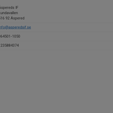
Äspereds IF
Lundavallen
516 92 Äspered
info@asperedsif.se
864501-1050
1235884374