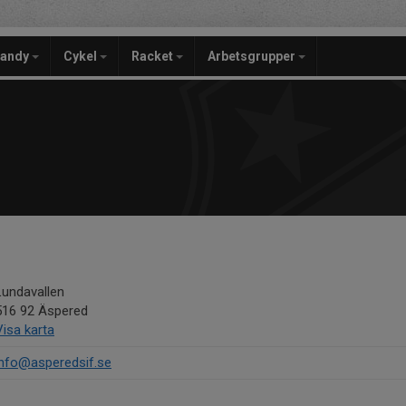
bandy
Cykel
Racket
Arbetsgrupper
Lundavallen
516 92 Äspered
Visa karta
info@asperedsif.se