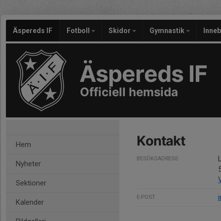
Äspereds IF
Fotboll
Skidor
Gymnastik
Inne
Äspereds IF
Officiell hemsida
Kontakt
Hem
BESÖKSADRESS
Nyheter
Sektioner
E-POST
Kalender