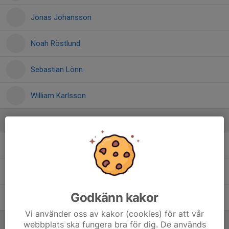
Jonas Johansson
Noah Röstlund
Sebastian Lönn
William Karlsson
Ledare
Andreas Nyberg
Lagledare
Erik Persson
Lagledare
Godkänn kakor
Pontus Fahlström
Tränare
Vi använder oss av kakor (cookies) för att vår
webbplats ska fungera bra för dig. De används