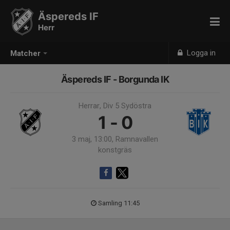
Äspereds IF
Herr
Logga in
Matcher
Äspereds IF - Borgunda IK
Herrar, Div 5 Sydöstra
1 - 0
3 maj, 13:00, Ramnavallen
konstgräs
Samling 11:45