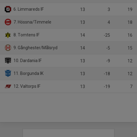
6. Limmareds IF
13
3
19
7. Hössna/Timmele
13
4
18
8. Tomtens IF
14
-25
16
9. Gånghester/Målsryd
14
-5
15
10. Dardania IF
13
-9
12
11. Borgunda IK
13
-18
12
12. Valtorps IF
13
-19
7