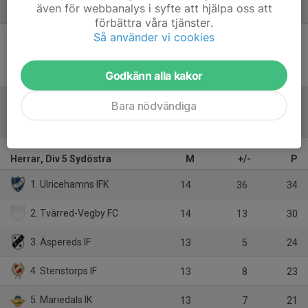
även för webbanalys i syfte att hjälpa oss att
Referat
förbättra våra tjänster.
Så använder vi cookies
Inget referat skrivet
Godkänn alla kakor
Bara nödvändiga
Tabell
Herrar, Div 5 Sydöstra
M
+/-
P
1. Ulricehamns IFK
14
36
34
2. Tvärred-Vegby FC
14
13
30
3. Äspereds IF
13
5
24
4. Stenstorps IF
13
8
23
5. Mariedals IK
13
7
21