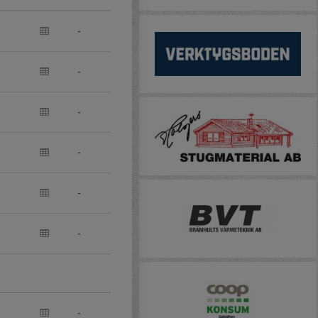
-
-
-
-
-
-
-