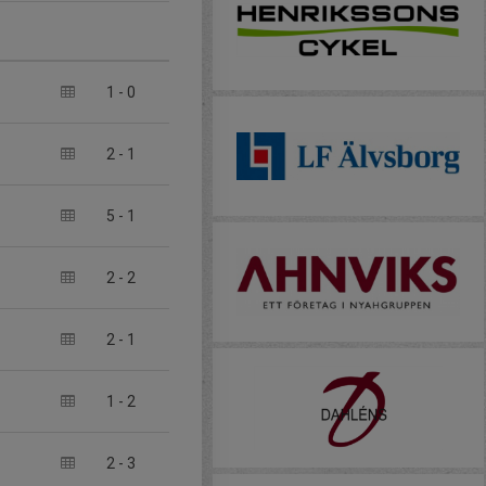
1
-
0
2
-
1
5
-
1
2
-
2
2
-
1
1
-
2
2
-
3