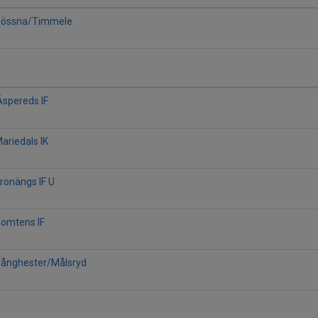
 Hössna/Timmele
Äspereds IF
ariedals IK
Kronängs IF U
Tomtens IF
 Gånghester/Målsryd