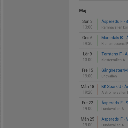
Maj
Sön 3
Äspereds IF - 
13:00
Ramnavallen ko
Ons 6
Mariedals IK - 
19:30
Kransmossens I
Lör 9
Tomtens IF - Ä
13:00
Klostervallen A
Fre 15
Gånghester/Må
19:00
Engvallen
Mån 18
BK Spark U - Ä
19:20
Alströmervallen
Fre 22
Äspereds IF - 
19:00
Lundavallen A
Mån 25
Äspereds IF - M
19:00
Lundavallen A