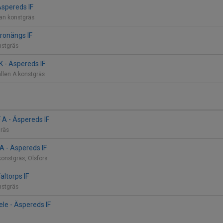
Äspereds IF
lan konstgräs
Kronängs IF
nstgräs
 - Äspereds IF
llen A konstgräs
 A - Äspereds IF
gräs
A - Äspereds IF
konstgräs, Olsfors
altorps IF
nstgräs
e - Äspereds IF