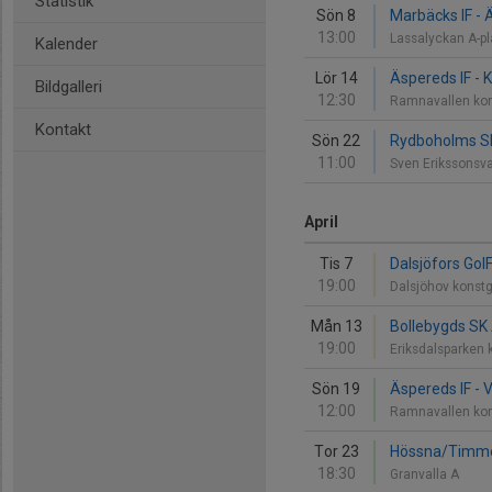
Statistik
Sön 8
Marbäcks IF - 
13:00
Lassalyckan A-p
Kalender
Lör 14
Äspereds IF - 
Bildgalleri
12:30
Ramnavallen ko
Kontakt
Sön 22
Rydboholms SK
11:00
Sven Erikssonsva
April
Tis 7
Dalsjöfors GoIF
19:00
Dalsjöhov konst
Mån 13
Bollebygds SK 
19:00
Eriksdalsparken 
Sön 19
Äspereds IF - V
12:00
Ramnavallen ko
Tor 23
Hössna/Timmel
18:30
Granvalla A