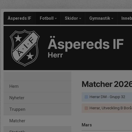
Äspereds IF
Fotboll
Skidor
Gymnastik
Inne
Äspereds IF
Herr
Matcher 202
Hem
Herrar DM - Grupp 32
Nyheter
Herrar, Utveckling B Bor
Truppen
Matcher
Mars