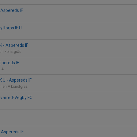
- Äspereds IF
yttorps IF U
K - Äspereds IF
lan konstgräs
spereds IF
P A
 U - Äspereds IF
llen A konstgräs
Tvärred-Vegby FC
 Äspereds IF