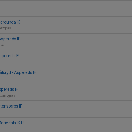
Borgunda IK
nstgräs
Äspereds IF
P A
spereds IF
lsryd - Äspereds IF
spereds IF
 konstgräs
Stenstorps IF
ariedals IK U