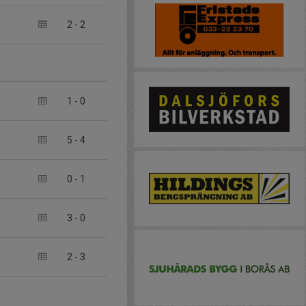
2
-
2
1
-
0
5
-
4
0
-
1
3
-
0
2
-
3