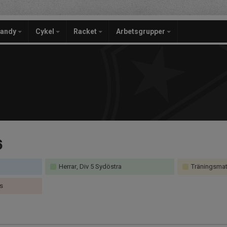
bandy
Cykel
Racket
Arbetsgrupper
6
Herrar, Div 5 Sydöstra
Träningsmatch
ås