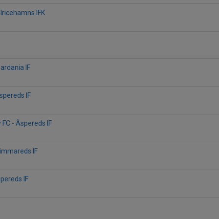
Ulricehamns IFK
ardania IF
Äspereds IF
FC - Äspereds IF
Limmareds IF
spereds IF