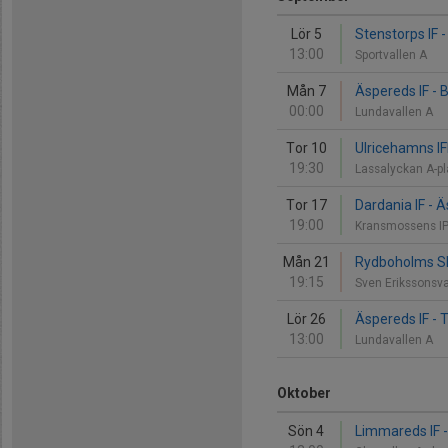
Lör 5
Stenstorps IF 
13:00
Sportvallen A
Mån 7
Äspereds IF - B
00:00
Lundavallen A
Tor 10
Ulricehamns IF
19:30
Lassalyckan A-p
Tor 17
Dardania IF - Ä
19:00
Kransmossens I
Mån 21
Rydboholms SK
19:15
Sven Erikssonsva
Lör 26
Äspereds IF - 
13:00
Lundavallen A
Oktober
Sön 4
Limmareds IF -