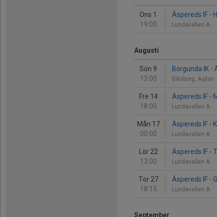
Ons 1
Äspereds IF -
19:00
Lundavallen A
Augusti
Sön 9
Borgunda IK - 
13:00
Biksborg, A-plan
Fre 14
Äspereds IF - M
18:00
Lundavallen A
Mån 17
Äspereds IF - 
00:00
Lundavallen A
Lör 22
Äspereds IF - 
13:00
Lundavallen A
Tor 27
Äspereds IF -
18:15
Lundavallen A
September