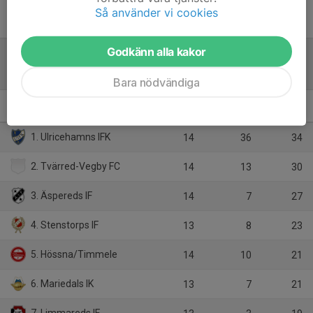
Inget referat skrivet
Så använder vi cookies
Godkänn alla kakor
Tabell
Bara nödvändiga
Herrar, Div 5 Sydöstra
M
+/-
P
1. Ulricehamns IFK
14
36
34
2. Tvärred-Vegby FC
14
13
30
3. Äspereds IF
14
7
27
4. Stenstorps IF
13
8
23
5. Hössna/Timmele
14
10
21
6. Mariedals IK
13
7
21