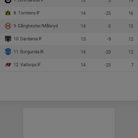
7. Limmareds IF
13
3
19
8. Tomtens IF
14
-25
16
9. Gånghester/Målsryd
14
-5
15
10. Dardania IF
13
-9
12
11. Borgunda IK
14
-20
12
12. Valtorps IF
14
-25
7