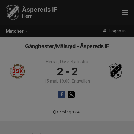
Äspereds IF
Herr
Logga in
Matcher
Gånghester/Målsryd - Äspereds IF
Herrar, Div 5 Sydöstra
2 - 2
15 maj, 19:00, Engvallen
Samling 17:45