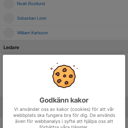
Noah Röstlund
Sebastian Lönn
William Karlsson
Ledare
Andreas Nyberg
Lagledare
Erik Persson
Lagledare
Pontus Fahlström
Tränare
Godkänn kakor
Vi använder oss av kakor (cookies) för att vår
Referat
webbplats ska fungera bra för dig. De används
även för webbanalys i syfte att hjälpa oss att
förbättra våra tjänster.