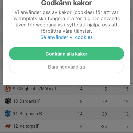
Godkänn kakor
2. Tvärred-Vegby FC
14
13
30
Vi använder oss av kakor (cookies) för att vår
3. Äspereds IF
14
7
27
webbplats ska fungera bra för dig. De används
även för webbanalys i syfte att hjälpa oss att
4. Stenstorps IF
13
8
23
förbättra våra tjänster.
Så använder vi cookies
5. Hössna/Timmele
14
10
21
6. Mariedals IK
13
7
21
Godkänn alla kakor
7. Limmareds IF
13
3
19
Bara nödvändiga
8. Tomtens IF
14
-25
16
9. Gånghester/Målsryd
14
-5
15
10. Dardania IF
13
-9
12
11. Borgunda IK
14
-20
12
12. Valtorps IF
14
-25
7