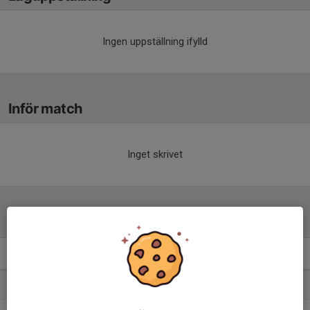
Ingen uppställning ifylld
Inför match
Inget skrivet
Tabell
Herrar, Div 5 Sydöstra
M
+/-
P
1. Ulricehamns IFK
14
36
34