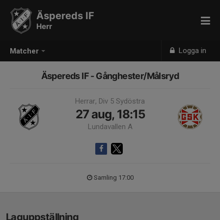
Äspereds IF
Herr
Logga in
Matcher
Äspereds IF - Gånghester/Målsryd
Herrar, Div 5 Sydöstra
27 aug, 18:15
Lundavallen A
Samling 17:00
Laguppställning