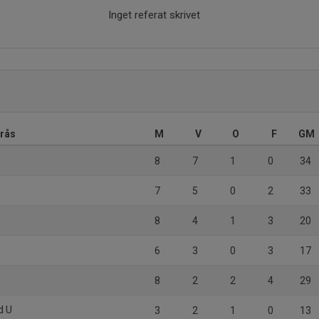
Inget referat skrivet
orås
M
V
O
F
GM
8
7
1
0
34
7
5
0
2
33
8
4
1
3
20
6
3
0
3
17
8
2
2
4
29
d U
3
2
1
0
13