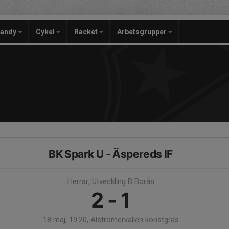
bandy
Cykel
Racket
Arbetsgrupper
BK Spark U - Äspereds IF
Herrar, Utveckling B Borås
2 - 1
18 maj, 19:20, Alströmervallen konstgräs