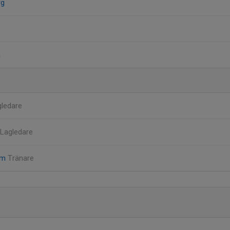
rg
n
gledare
Lagledare
öm
Tränare