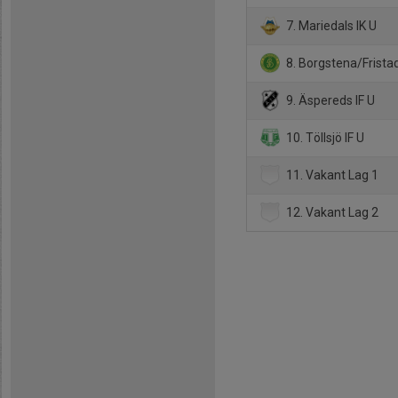
7. Mariedals IK U
8. Borgstena/Frista
9. Äspereds IF U
10. Töllsjö IF U
11. Vakant Lag 1
12. Vakant Lag 2