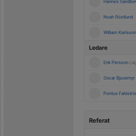
Hannes Sandbe
Noah Röstlund
William Karlsso
Ledare
Erik Persson
La
Oscar Bjuvemyr
Pontus Fahlstr
Referat