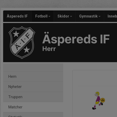
Äspereds IF
Fotboll
Skidor
Gymnastik
Inne
Äspereds IF
Herr
Hem
Nyheter
Truppen
Matcher