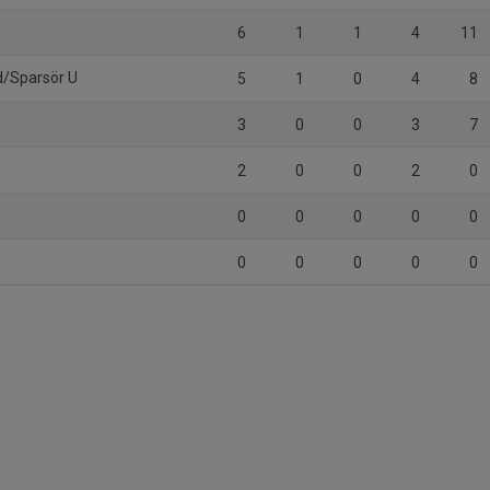
6
1
1
4
11
d/Sparsör U
5
1
0
4
8
3
0
0
3
7
2
0
0
2
0
0
0
0
0
0
0
0
0
0
0