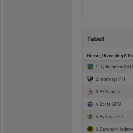
Tabell
Herrar, Utveckling B B
1. Rydboholms SK U
2. Kronängs IF U
3. BK Spark U
4. Borås GIF U
5. Byttorps IF U
6. Sandhult/Hedare