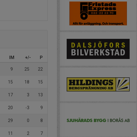
IM
+/-
P
9
25
22
15
18
15
17
3
13
20
-3
9
29
0
8
11
2
7