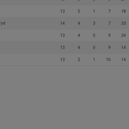
13
5
1
7
18
ryd
14
4
3
7
33
13
4
0
9
24
13
4
0
9
14
13
2
1
10
14