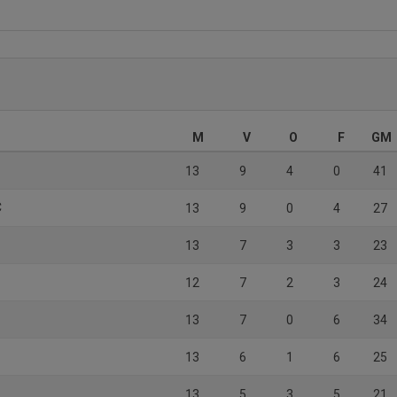
M
V
O
F
GM
13
9
4
0
41
C
13
9
0
4
27
13
7
3
3
23
12
7
2
3
24
13
7
0
6
34
13
6
1
6
25
13
5
3
5
21