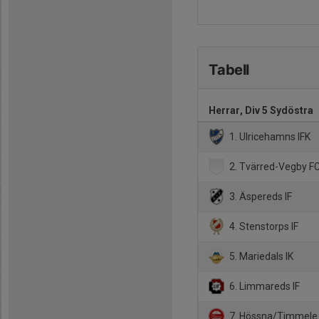
Tabell
Herrar, Div 5 Sydöstra
1. Ulricehamns IFK
2. Tvärred-Vegby F
3. Äspereds IF
4. Stenstorps IF
5. Mariedals IK
6. Limmareds IF
7. Hössna/Timmele