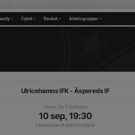
bandy
Cykel
Racket
Arbetsgrupper
Ulricehamns IFK - Äspereds IF
Herrar, Div 5 Sydöstra
10 sep, 19:30
Lassalyckan A-plan konstgräs