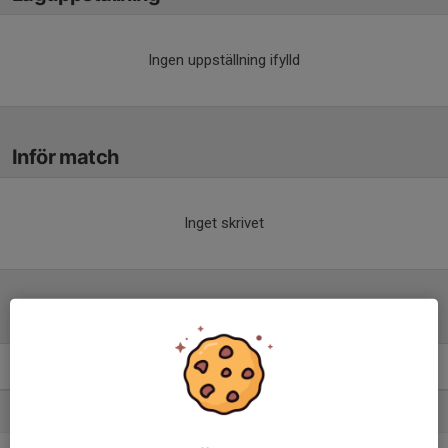
Ingen uppställning ifylld
Inför match
Inget skrivet
Tabell
Herrar, Utveckling B Borås
M
+/-
P
1. Rydboholms SK U
8
25
22