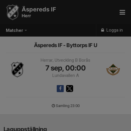
Äspereds IF
Herr
Logga in
Matcher
Äspereds IF - Byttorps IF U
Herrar, Utveckling B Borås
7 sep, 00:00
Lundavallen A
Samling 23:00
Laguppställning