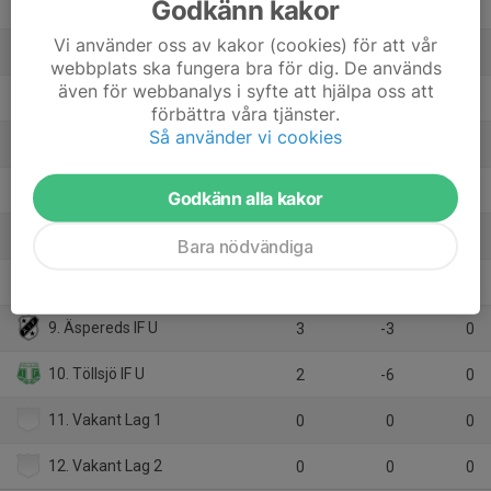
Godkänn kakor
2. Kronängs IF U
7
18
15
Vi använder oss av kakor (cookies) för att vår
3. BK Spark U
8
3
13
webbplats ska fungera bra för dig. De används
även för webbanalys i syfte att hjälpa oss att
4. Borås GIF U
6
-3
9
förbättra våra tjänster.
Så använder vi cookies
5. Byttorps IF U
8
0
8
6. Sandhult/Hedared U
3
2
7
Godkänn alla kakor
7. Mariedals IK U
6
-13
4
Bara nödvändiga
8. Borgstena/Fristad/Sparsör U
5
-23
3
9. Äspereds IF U
3
-3
0
10. Töllsjö IF U
2
-6
0
11. Vakant Lag 1
0
0
0
12. Vakant Lag 2
0
0
0