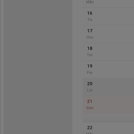
Mån
16
Tis
17
Ons
18
Tor
19
Fre
20
Lör
21
Sön
22