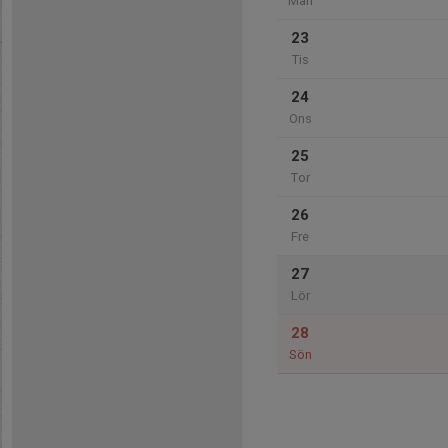
Mån
23
Tis
24
Ons
25
Tor
26
Fre
27
Lör
28
Sön