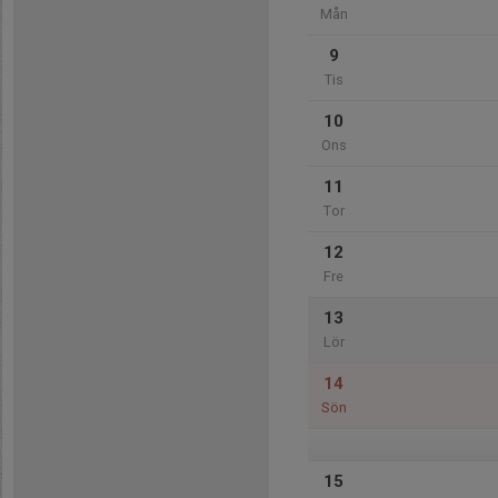
Mån
9
Tis
10
Ons
11
Tor
12
Fre
13
Lör
14
Sön
15