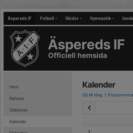
Äspereds IF
Fotboll
Skidor
Gymnastik
Inne
Äspereds IF
Officiell hemsida
Kalender
Hem
Gå till idag
|
Prenumerer
Nyheter
Sektioner
Kalender
1