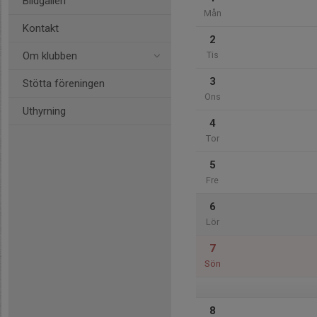
Bildgalleri
Mån
Kontakt
2
Om klubben
Tis
3
Stötta föreningen
Ons
Uthyrning
4
Tor
5
Fre
6
Lör
7
Sön
8