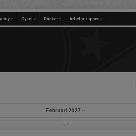
bandy
Cykel
Racket
Arbetsgrupper
a
Februari 2027
v.5