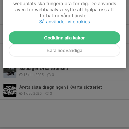
webbplats ska fungera bra för dig. De används
även för webbanalys i syfte att hjälpa oss att
Kära funktionärer - TACK!
förbättra våra tjänster.
8 feb, 12:45
0
Så använder vi cookies
Kära funktionärer - TACK!
Godkänn alla kakor
8 feb, 12:45
0
Välkomna till Årsmöte - 25/2
Bara nödvändiga
7 jan, 19:49
0
Skidläger Orsa Grönklitt
15 dec 2025
0
Årets sista dragningen i Kvartalslotteriet
1 dec 2025
0