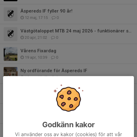
Äspereds IF fyller 90 år!
12 maj, 17:15
0
Västgötaloppet MTB 24 maj 2026 - funktionärer sökes!
20 apr, 21:02
0
Vårens Fixardag
19 apr, 10:39
0
Ny ordförande för Äspereds IF
15 apr, 18:47
0
Swish, Fritidskortet och nytt Bankgiro
8 mar, 09:00
0
Årets ÄIF:are 2025
4 mar, 20:37
0
Godkänn kakor
Fri frakt i Äspereds IF Klubbshop
Vi använder oss av kakor (cookies) för att vår
26 feb, 13:40
0