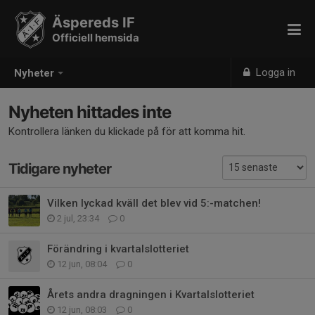
Äspereds IF
Officiell hemsida
Logga in
Nyheter
Nyheten hittades inte
Kontrollera länken du klickade på för att komma hit.
Tidigare nyheter
Vilken lyckad kväll det blev vid 5:-matchen!
2 jul, 23:34
0
Förändring i kvartalslotteriet
12 jun, 08:04
0
Årets andra dragningen i Kvartalslotteriet
12 jun, 08:03
0