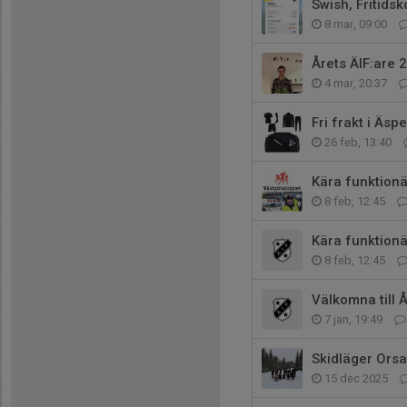
Swish, Fritidsk
8 mar, 09:00
Årets ÄIF:are 
4 mar, 20:37
Fri frakt i Äs
26 feb, 13:40
Kära funktionä
8 feb, 12:45
Kära funktionä
8 feb, 12:45
Välkomna till 
7 jan, 19:49
Skidläger Orsa
15 dec 2025