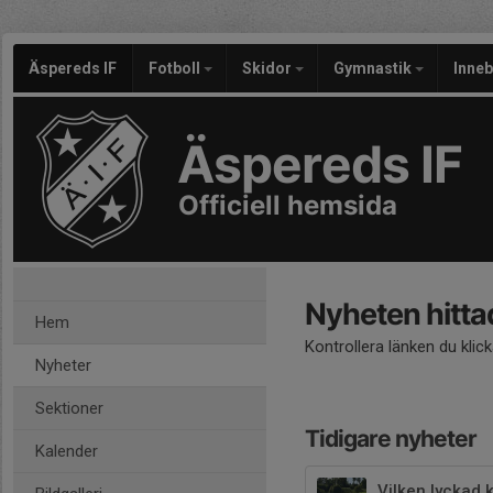
Äspereds IF
Fotboll
Skidor
Gymnastik
Inne
Äspereds IF
Officiell hemsida
Nyheten hitta
Hem
Kontrollera länken du klic
Nyheter
Sektioner
Tidigare nyheter
Kalender
Vilken lyckad k