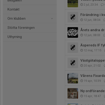
Bildgalleri
2 jul, 23:34
Kontakt
Förändring i kv
Om klubben
12 jun, 08:04
Stötta föreningen
Årets andra dr
12 jun, 08:03
Uthyrning
Äspereds IF fyl
12 maj, 17:15
Västgötaloppe
20 apr, 21:02
Vårens Fixard
19 apr, 10:39
Ny ordförande
15 apr, 18:47