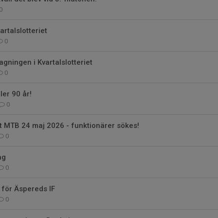
0
artalslotteriet
0
agningen i Kvartalslotteriet
0
ler 90 år!
0
t MTB 24 maj 2026 - funktionärer sökes!
0
ag
0
 för Äspereds IF
0