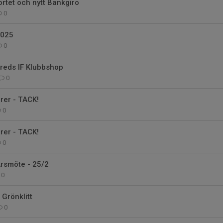
ortet och nytt Bankgiro
0
2025
0
pereds IF Klubbshop
0
rer - TACK!
0
rer - TACK!
0
Årsmöte - 25/2
0
 Grönklitt
0