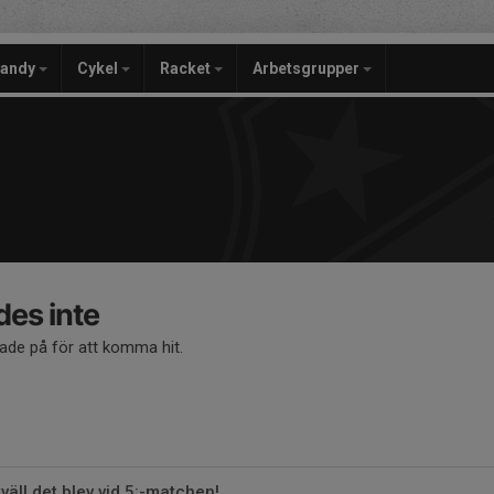
bandy
Cykel
Racket
Arbetsgrupper
des inte
kade på för att komma hit.
väll det blev vid 5:-matchen!