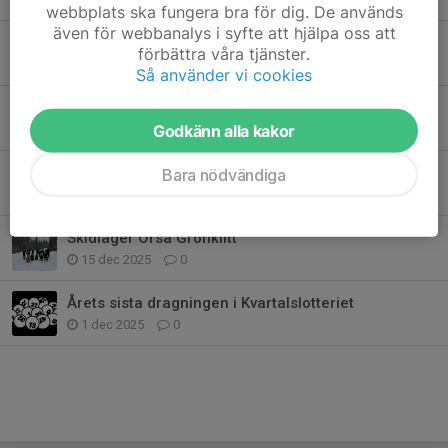
webbplats ska fungera bra för dig. De används
även för webbanalys i syfte att hjälpa oss att
Kära funktionärer - TACK!
förbättra våra tjänster.
8 feb, 12:45
0
Så använder vi cookies
Kära funktionärer - TACK!
Godkänn alla kakor
8 feb, 12:45
0
Välkomna till Årsmöte - 25/2
Bara nödvändiga
7 jan, 19:49
0
Skidläger Orsa Grönklitt
15 dec 2025
0
Årets sista dragningen i Kvartalslotteriet
1 dec 2025
0