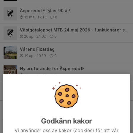
Äspereds IF fyller 90 år!
12 maj, 17:15
0
Västgötaloppet MTB 24 maj 2026 - funktionärer sökes!
20 apr, 21:02
0
Vårens Fixardag
19 apr, 10:39
0
Ny ordförande för Äspereds IF
15 apr, 18:47
0
Swish, Fritidskortet och nytt Bankgiro
8 mar, 09:00
0
Årets ÄIF:are 2025
4 mar, 20:37
0
Godkänn kakor
Fri frakt i Äspereds IF Klubbshop
Vi använder oss av kakor (cookies) för att vår
26 feb, 13:40
0