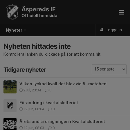
Äspereds IF
Officiell hemsida
Logga in
Nyheter
Nyheten hittades inte
Kontrollera länken du klickade på för att komma hit.
Tidigare nyheter
Vilken lyckad kväll det blev vid 5:-matchen!
2 jul, 23:34
0
Förändring i kvartalslotteriet
12 jun, 08:04
0
Årets andra dragningen i Kvartalslotteriet
12 jun, 08:03
0